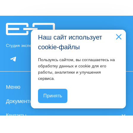
Наш сайт использует
Студия экспертного контента Светланы Ковалевой
cookie-файлы
Пользуясь сайтом, вы соглашаетесь на
обработку данных и cookie для его
работы, аналитики и улучшения
phone
сервиса.
Меню
Принять
Документы
Контакты
Популярные статьи