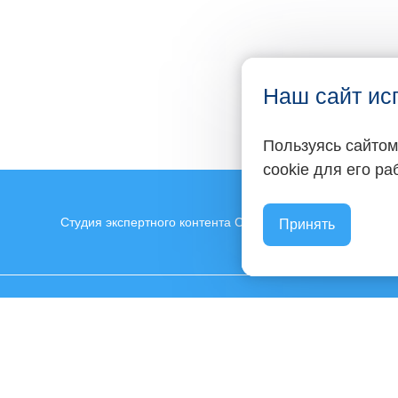
Наш сайт ис
Пользуясь сайтом
cookie для его р
Студия экспертного контента Светланы Ковалевой
Принять
менты
Контакты
а
+7 903 130-30-76