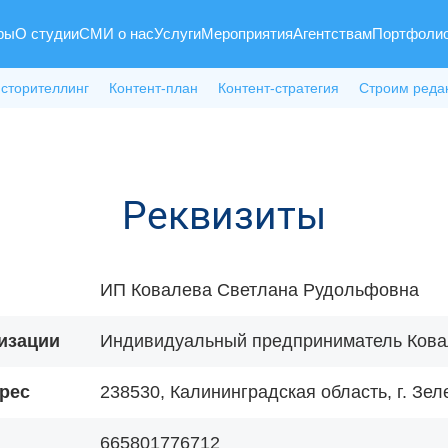
ры
О студии
СМИ о нас
Услуги
Мероприятия
Агентствам
Портфоли
 сторителлинг
Контент-план
Контент-стратегия
Строим реда
Реквизиты
ИП Ковалева Светлана Рудольфовна
изации
Индивидуальный предприниматель Кова
рес
238530, Калининградская область, г. Зеле
665801776712