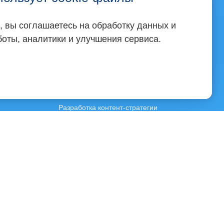
Популярные статьи
, вы соглашаетесь на обработку данных и
Что такое экспертный контент и как
аботы, аналитики и улучшения сервиса.
его создать
Что такое сторителлинг: как писать
истории
Что такое контент-план и как его
составить
Разработка контент-стратегии
Наш канал:
Telegram
 319665800022369