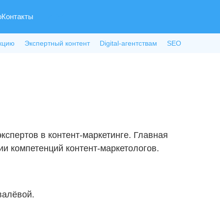
о
Контакты
кцию
Экспертный контент
Digital-агентствам
SEO
кспертов в контент-маркетинге. Главная
ии компетенций контент-маркетологов.
валёвой.