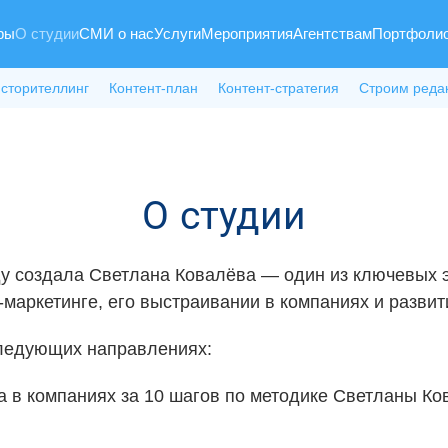
ры
О студии
СМИ о нас
Услуги
Мероприятия
Агентствам
Портфоли
 сторителлинг
Контент-план
Контент-стратегия
Строим реда
О студии
ду создала Светлана Ковалёва — один из ключевых э
-маркетинге, его выстраивании в компаниях и развит
следующих направлениях:
а в компаниях за 10 шагов по методике Светланы Ко