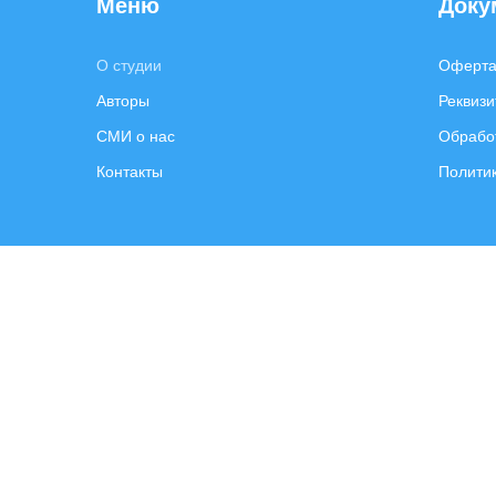
Меню
Доку
О студии
Оферт
Авторы
Реквизи
СМИ о нас
Обрабо
Контакты
Полити
Email:
client@expert-content.ru
© 2025, Все пра