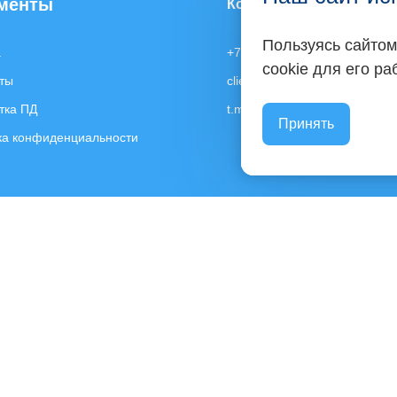
менты
Контакты
Пользуясь сайтом
а
+7 903 130-30-76
cookie для его р
ты
client@expert-content.ru
тка ПД
t.me/expertcontent_ru
Принять
ка конфиденциальности
Телефон:
+7 903 130 30 76
ва защищены | ИП Ковалева С. Р. | ИНН: 665801776712 | ОГРНИП: