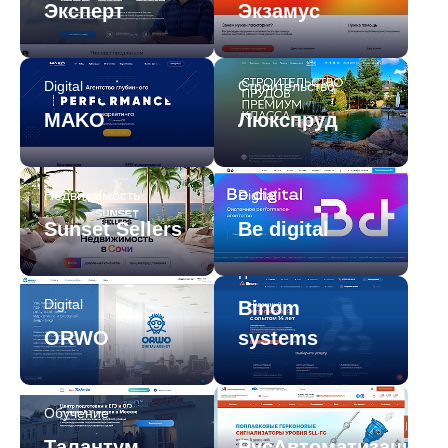
Эксперт
Экзамус
Digital
Строительство
MAKO
Люкспруд
Недвижимость
Digital
Sunset Sellers
Be digital
IT
Digital
Binom
ORWO
systems
Обучение
B2B
Талантум
РусАвтоматизация