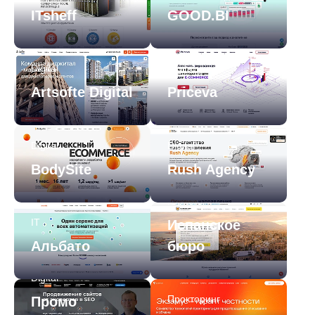
ITsheff
GOOD.BI
Digital
Digital
Artsofte Digital
Priceva
Digital
Digital
BodySite
Rush Agency
Юристы
IT
Испанское
Альбато
бюро
Digital
Прокторинг
Промо