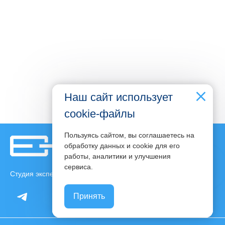
Наш сайт использует
cookie-файлы
Пользуясь сайтом, вы соглашаетесь на
обработку данных и cookie для его
работы, аналитики и улучшения
phone
сервиса.
Студия экспертного контента Светланы Ковалевой
Принять