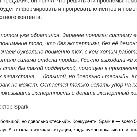
 продажи», он понял, что решить эти проблемы помо
 будет информировать и прогревать клиентов и помо
ртного контента.
 потом уже обратился. Заранее понимал систему е
 понимание того, что без экспертизы, без её дем
знаем буквально поимённо тех, с кем хотим работ
тали силами отдела продаж. Где-то выходили «в хо
н стал бы такой поддержкой, помощью в прогреван
к Казахстана — большой, но довольно «тесный». Ко
park не может. Остаётся только делать упор на ка
 показывать экспертность и делать экспертный к
ектор Spark
«
».
 большой, но довольно 
тесный
 Конкуренты Spark в — всего 5
луг. А это классическая ситуация, когда нужно доказывать и по