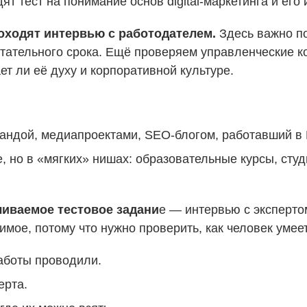
ят тест на понимание основ digital-маркетинга и его
оходят интервью с работодателем.
Здесь важно по
ательного срока. Ещё проверяем управленческие ко
т ли её духу и корпоративной культуре.
андой, медиапроектами, SEO-блогом, работавший в 
, но в «мягких» нишах: образовательные курсы, сту
чиваемое тестовое задани
е — интервью с эксперто
мое, потому что нужно проверить, как человек умеет
работы проводили.
ерта.