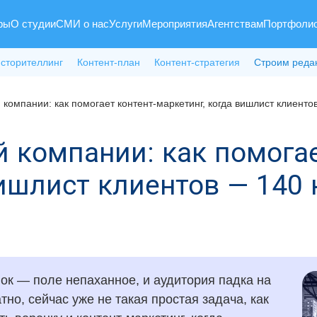
ры
О студии
СМИ о нас
Услуги
Мероприятия
Агентствам
Портфоли
 сторителлинг
Контент-план
Контент-стратегия
Строим реда
 компании: как помогает контент-маркетинг, когда вишлист клиент
й компании: как помогае
вишлист клиентов — 140
нок — поле непаханное, и аудитория падка на
тно, сейчас уже не такая простая задача, как