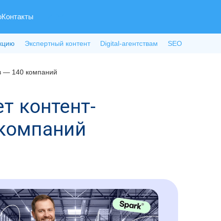
о
Контакты
кцию
Экспертный контент
Digital-агентствам
SEO
ов — 140 компаний
т контент-
 компаний