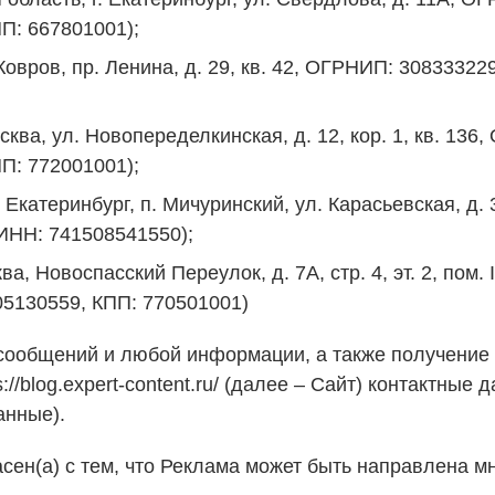
П: 667801001);
овров, пр. Ленина, д. 29, кв. 42, ОГРНИП: 308333
ква, ул. Новопеределкинская, д. 12, кор. 1, кв. 136
П: 772001001);
Екатеринбург, п. Мичуринский, ул. Карасьевская, д.
ИНН: 741508541550);
Новоспасский Переулок, д. 7А, стр. 4, эт. 2, пом. I
05130559, КПП: 770501001)
сообщений и любой информации, а также получение 
://blog.expert-content.ru/ (далее – Сайт) контактные
анные).
асен(а) с тем, что Реклама может быть направлена 