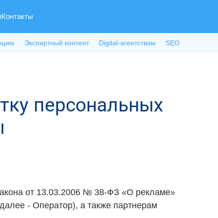
о
Контакты
кцию
Экспертный контент
Digital-агентствам
SEO
отку персональных
ы
 закона от 13.03.2006 № 38-ФЗ «О рекламе»
алее - Оператор), а также партнерам