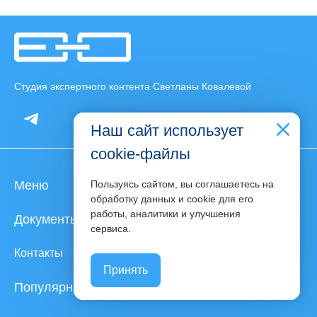
Студия экспертного контента Светланы Ковалевой
Наш сайт использует
cookie-файлы
Меню
Пользуясь сайтом, вы соглашаетесь на
обработку данных и cookie для его
работы, аналитики и улучшения
Документы
phone
сервиса.
Контакты
Принять
Популярные статьи