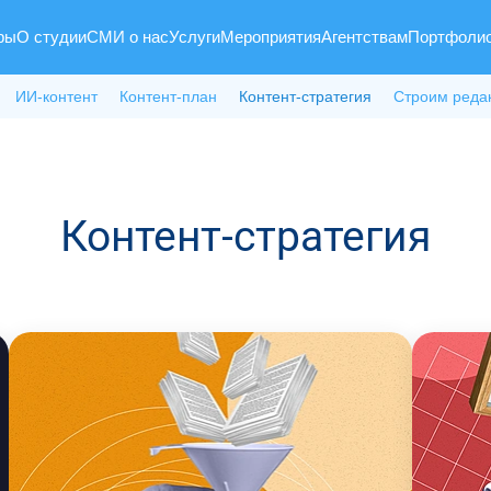
ры
О студии
СМИ о нас
Услуги
Мероприятия
Агентствам
Портфоли
ИИ-контент
Контент-план
Контент-стратегия
Строим реда
Контент-стратегия