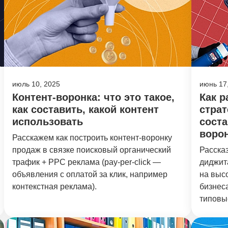
июль 10, 2025
июнь 17
Контент-воронка: что это такое,
Как р
как составить, какой контент
страт
использовать
сост
ворон
Расскажем как построить контент-воронку
продаж в связке поисковый органический
Рассказ
трафик + PPC реклама (pay-per-click —
диджит
объявления с оплатой за клик, например
на выс
контекстная реклама).
бизнес
типовы