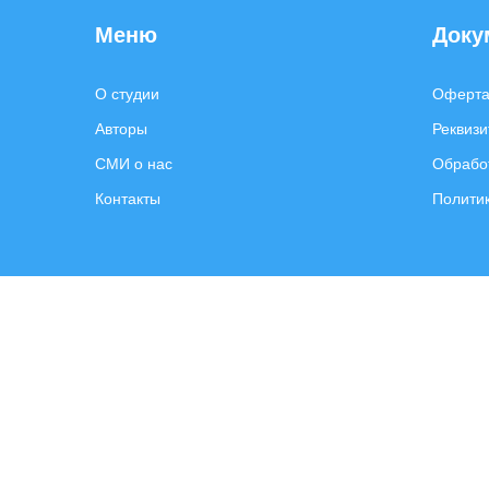
Меню
Доку
О студии
Оферт
Авторы
Реквизи
СМИ о нас
Обрабо
Контакты
Полити
Email:
client@expert-content.ru