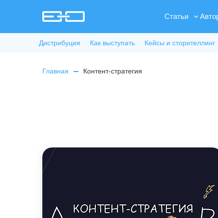
Статьи
Авто
Дистрибуция
Как выступать
Кейсы и сторителлинг
Главная
Контент-стратегия