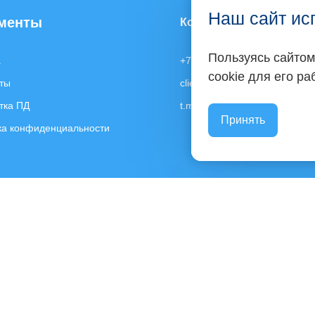
Наш сайт ис
менты
Контакты
Пользуясь сайтом
а
+7 903 130-30-76
cookie для его р
ты
client@expert-content.ru
тка ПД
t.me/expertcontent_ru
Принять
ка конфиденциальности
Телефон:
+7 903 130 30 76