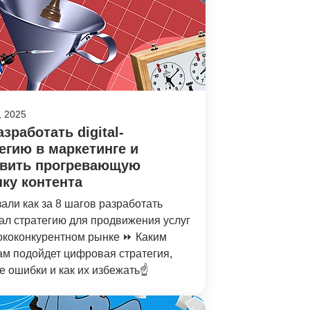
, 2025
азработать digital-
егию в маркетинге и
авить прогревающую
ку контента
али как за 8 шагов разработать
ал стратегию для продвижения услуг
ококонкурентном рынке ⏩ Каким
ам подойдет цифровая стратегия,
е ошибки и как их избежать☝️