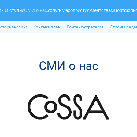
ры
О студии
СМИ о нас
Услуги
Мероприятия
Агентствам
Портфоли
 сторителлинг
Контент-план
Контент-стратегия
Строим реда
СМИ о нас