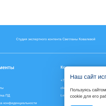
Студия экспертного контента Светланы Ковалевой
менты
Контакты
Наш сайт ис
а
+7 903 130-30-76
ты
client@expert-content.ru
Пользуясь сайтом
тка ПД
t.me/expertcontent_ru
cookie для его р
ка конфиденциальности