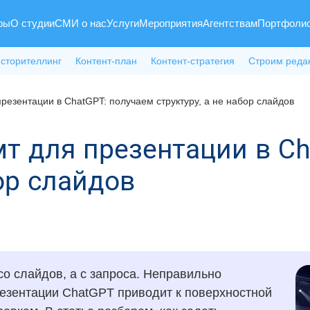
ры
О студии
СМИ о нас
Услуги
Мероприятия
Агентствам
Портфоли
 сторителлинг
Контент-план
Контент-стратегия
Строим реда
презентации в ChatGPT: получаем структуру, а не набор слайдов
мт для презентации в C
бор слайдов
о слайдов, а с запроса. Неправильно
езентации ChatGPT приводит к поверхностной