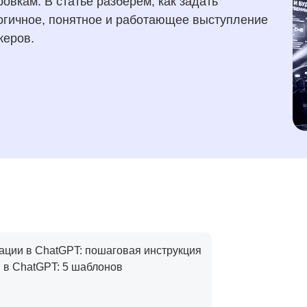
вкам. В статье разберем, как задать
логичное, понятное и работающее выступление
керов.
тации в ChatGPT: пошаговая инструкция
 в ChatGPT: 5 шаблонов