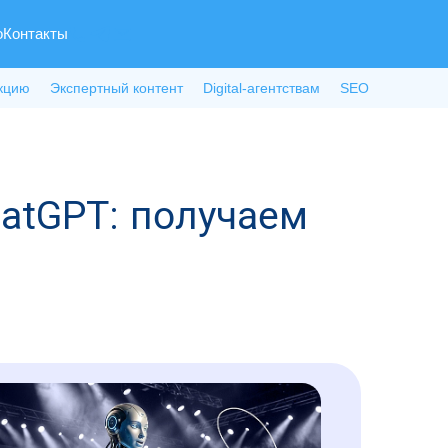
о
Контакты
кцию
Экспертный контент
Digital-агентствам
SEO
hatGPT: получаем