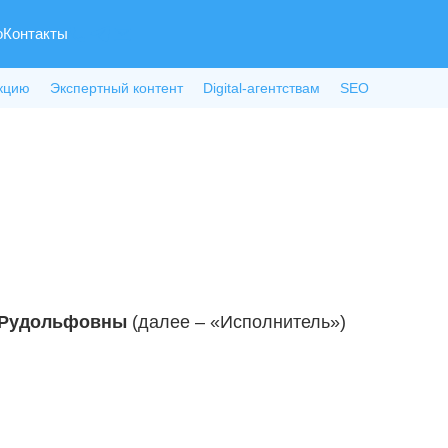
о
Контакты
кцию
Экспертный контент
Digital-агентствам
SEO
 Рудольфовны
(далее – «Исполнитель»)