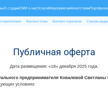
ры
О студии
СМИ о нас
Услуги
Мероприятия
Агентствам
Портфоли
 сторителлинг
Контент-план
Контент-стратегия
Строим реда
Публичная оферта
Дата размещения: «18» декабря 2025 года.
ального предпринимателя Ковалевой Светланы
дующих условиях: