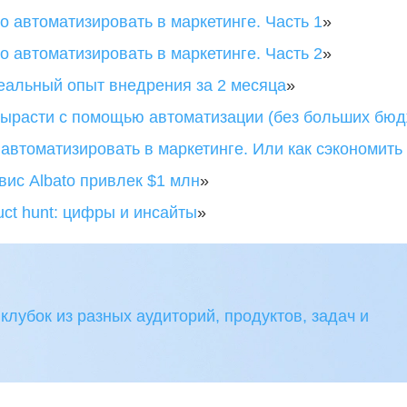
о автоматизировать в маркетинге. Часть 1
»
о автоматизировать в маркетинге. Часть 2
»
еальный опыт внедрения за 2 месяца
»
вырасти с помощью автоматизации (без больших бюд
 автоматизировать в маркетинге. Или как сэкономить
вис Albato привлек $1 млн
»
uct hunt: цифры и инсайты
»
 клубок из разных аудиторий, продуктов, задач и 