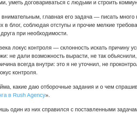
и, уметь договариваться с людьми и строить комму
внимательным, главная его задача — писать много к
х в блог, соблюдая отступы и прочие мелкие требов
друга при необходимости.
овека локус контроля — склонность искать причину у
ужи: не дали возможность вырасти, не так объяснили
ичина всегда внутри: это я не уточнил, не проконтр
окус контроля.
айма, какие даю отборочные задания и о чем спраши
нга в Rush Agency
».
лишь один из них справился с поставленными задачам