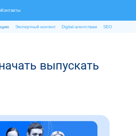
о
Контакты
кцию
Экспертный контент
Digital-агентствам
SEO
 начать выпускать