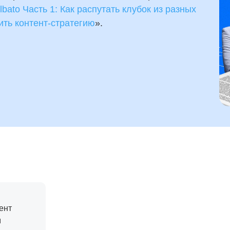
lbato Часть 1: Как распутать клубок из разных
ить контент-стратегию
».
ент
м