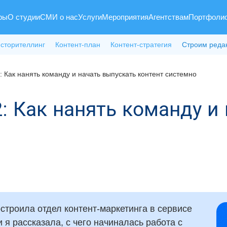
ры
О студии
СМИ о нас
Услуги
Мероприятия
Агентствам
Портфоли
 сторителлинг
Контент-план
Контент-стратегия
Строим реда
2: Как нанять команду и начать выпускать контент системно
2: Как нанять команду и
построила отдел контент-маркетинга в сервисе
и я рассказала, с чего начиналась работа с