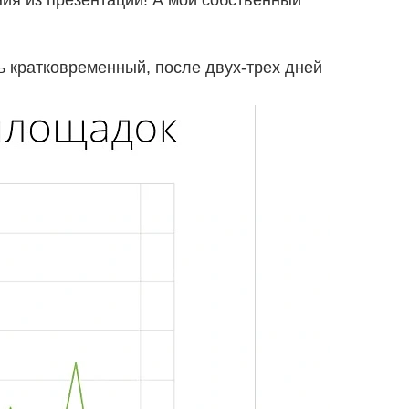
ния из презентации! А мой собственный
ь кратковременный, после двух-трех дней