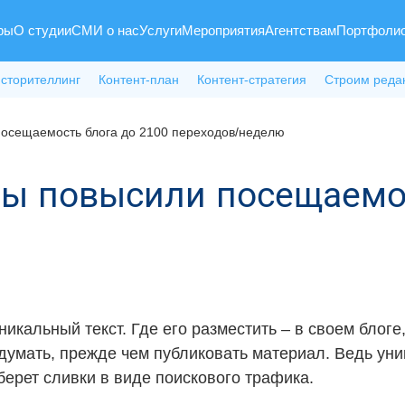
ры
О студии
СМИ о нас
Услуги
Мероприятия
Агентствам
Портфоли
 сторителлинг
Контент-план
Контент-стратегия
Строим реда
посещаемость блога до 2100 переходов/неделю
мы повысили посещаемо
икальный текст. Где его разместить – в своем блоге
одумать, прежде чем публиковать материал. Ведь уни
оберет сливки в виде поискового трафика.