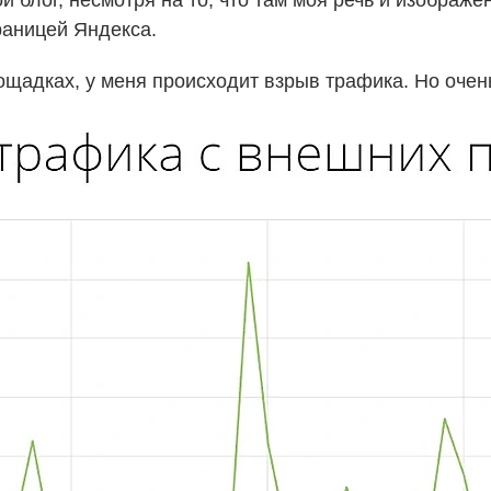
 блог, несмотря на то, что там моя речь и изображе
траницей Яндекса.
лощадках, у меня происходит взрыв трафика. Но очен