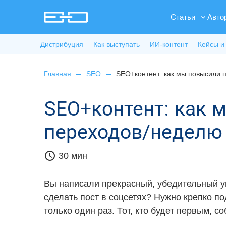
Статьи
Авто
Дистрибуция
Как выступать
ИИ-контент
Кейсы и
Главная
SEO
SEO+контент: как мы повысили 
SEO+контент: как 
переходов/неделю
schedule
30 мин
Вы написали прекрасный, убедительный ун
сделать пост в соцсетях? Нужно крепко п
только один раз. Тот, кто будет первым, с