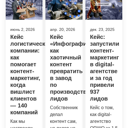
июнь 2, 2026
апр. 20, 2026
дек. 23, 2025
Кейс
Кейс
Кейс:
логистической
«Инфографики»:
запустили
компании:
как
контент-
как
хаотичный
маркетинг
помогает
контент
в digital-
контент-
превратить
агентстве
маркетинг,
в завод
и за год
когда
по
привели
вишлист
производству
937
клиентов
лидов
лидов
— 140
Собственник
Кейс о том,
компаний
делал
как digital-
Как мы
контент сам,
агентство