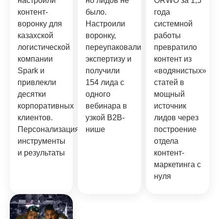
настроили
но лидов не
ORWO за 1,5
контент-
было.
года
воронку для
Настроили
системной
казахской
воронку,
работы
логистической
переупаковали
превратило
компании
экспертизу и
контент из
Spark и
получили
«водянистых»
привлекли
154 лида с
статей в
десятки
одного
мощный
корпоративных
вебинара в
источник
клиентов.
узкой B2B-
лидов через
Персонализация,
нише
построение
инструменты
отдела
и результаты
контент-
маркетинга с
нуля