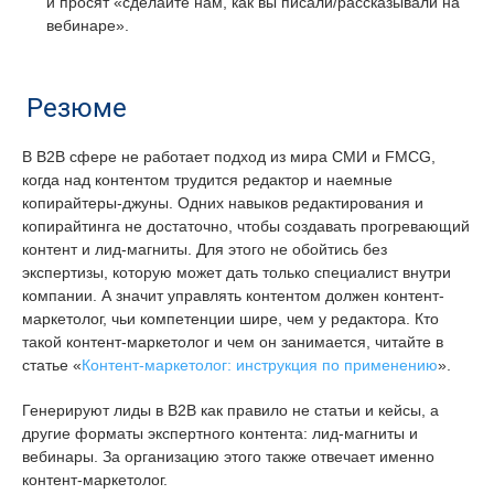
и просят «сделайте нам, как вы писали/рассказывали на
вебинаре».
Резюме
В B2B сфере не работает подход из мира СМИ и FMCG,
когда над контентом трудится редактор и наемные
копирайтеры-джуны. Одних навыков редактирования и
копирайтинга не достаточно, чтобы создавать прогревающий
контент и лид-магниты. Для этого не обойтись без
экспертизы, которую может дать только специалист внутри
компании. А значит управлять контентом должен контент-
маркетолог, чьи компетенции шире, чем у редактора. Кто
такой контент-маркетолог и чем он занимается, читайте в
статье «
Контент-маркетолог: инструкция по применению
».
Генерируют лиды в B2B как правило не статьи и кейсы, а
другие форматы экспертного контента: лид-магниты и
вебинары. За организацию этого также отвечает именно
контент-маркетолог.