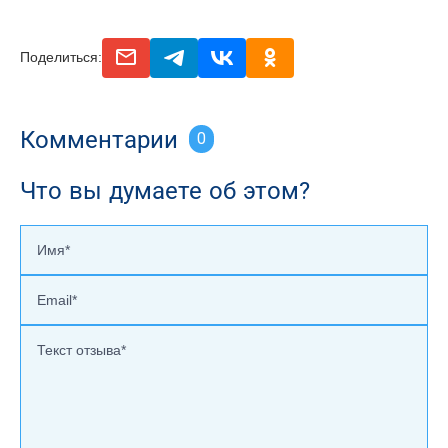
email
telegram
vk
odnoclassniki
Поделиться:
Комментарии
0
Что вы думаете об этом?