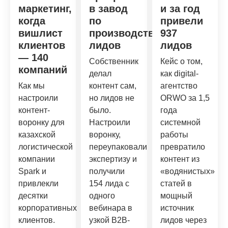
маркетинг,
в завод
и за год
когда
по
привели
вишлист
производству
937
клиентов
лидов
лидов
— 140
Собственник
Кейс о том,
компаний
делал
как digital-
Как мы
контент сам,
агентство
настроили
но лидов не
ORWO за 1,5
контент-
было.
года
воронку для
Настроили
системной
казахской
воронку,
работы
логистической
переупаковали
превратило
компании
экспертизу и
контент из
Spark и
получили
«водянистых»
привлекли
154 лида с
статей в
десятки
одного
мощный
корпоративных
вебинара в
источник
клиентов.
узкой B2B-
лидов через