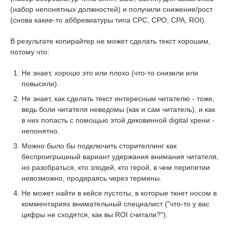
(набор непонятных должностей) и получили снижение/рост
(снова какие-то аббревиатуры типа CPC, CPO, CPA, ROI).
В результате копирайтер не может сделать текст хорошим,
потому что:
Не знает, хорошо это или плохо (что-то снизили или
повысили).
Не знает, как сделать текст интересным читателю - тоже,
ведь боли читателя неведомы (как и сам читатель), и как
в них попасть с помощью этой диковинной digital хрени -
непонятно.
Можно было бы подключить сторителлинг как
беспроигрышный вариант удержания внимания читателя,
но разобраться, кто злодей, кто герой, в чем перипетии
невозможно, продираясь через термины.
Не может найти в кейсе пустоты, в которые ткнет носом в
комментариях внимательный специалист ("что-то у вас
цифры не сходятся, как вы ROI считали?").