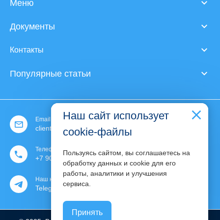
Меню
Документы
Контакты
Популярные статьи
Наш сайт использует
Email:
client@expert-content.ru
cookie-файлы
Телефон:
Пользуясь сайтом, вы соглашаетесь на
+7 903 130 30 76
обработку данных и cookie для его
работы, аналитики и улучшения
Наш канал:
phone
сервиса.
Telegram
Принять