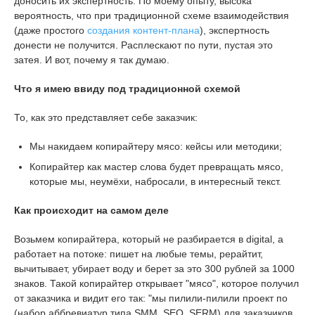
доносить их экспертность. По моему опыту, высока
вероятность, что при традиционной схеме взаимодействия
(даже простого
создания контент-плана
), экспертность
донести не получится. Расплескают по пути, пустая это
затея. И вот, почему я так думаю.
Что я имею ввиду под традиционной схемой
То, как это представляет себе заказчик:
Мы накидаем копирайтеру мясо: кейсы или методики;
Копирайтер как мастер слова будет превращать мясо,
которые мы, неумёхи, набросали, в интересный текст.
Как происходит на самом деле
Возьмем копирайтера, который не разбирается в digital, а
работает на потоке: пишет на любые темы, рерайтит,
вычитывает, убирает воду и берет за это 300 рублей за 1000
знаков. Такой копирайтер открывает "мясо", которое получил
от заказчика и видит его так: "мы пилили-пилили проект по
(набор аббревиатур типа SMM, SEO, SERM) для заказчиков