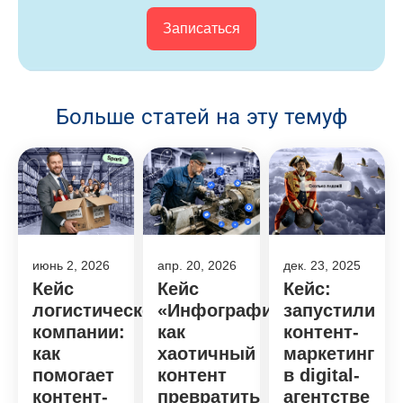
Записаться
Больше статей на эту темуф
июнь 2, 2026
апр. 20, 2026
дек. 23, 2025
Кейс
Кейс
Кейс:
логистической
«Инфографики»:
запустили
компании:
как
контент-
как
хаотичный
маркетинг
помогает
контент
в digital-
контент-
превратить
агентстве