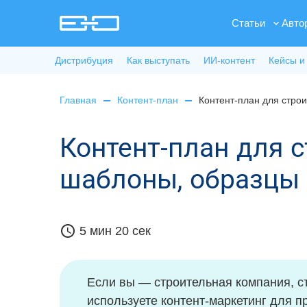
Статьи
Авто
Дистрибуция
Как выступать
ИИ-контент
Кейсы и
Главная
Контент-план
Контент-план для стро
Контент-план для 
шаблоны, образцы
schedule
5 мин 20 сек
Если вы — строительная компания, с
используете контент-маркетинг для п