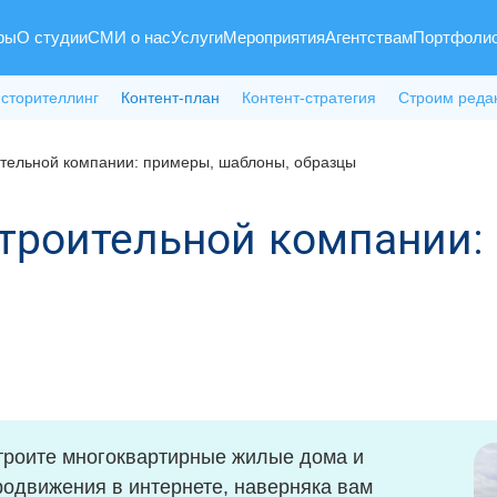
ры
О студии
СМИ о нас
Услуги
Мероприятия
Агентствам
Портфоли
 сторителлинг
Контент-план
Контент-стратегия
Строим реда
ительной компании: примеры, шаблоны, образцы
строительной компании:
троите многоквартирные жилые дома и
родвижения в интернете, наверняка вам