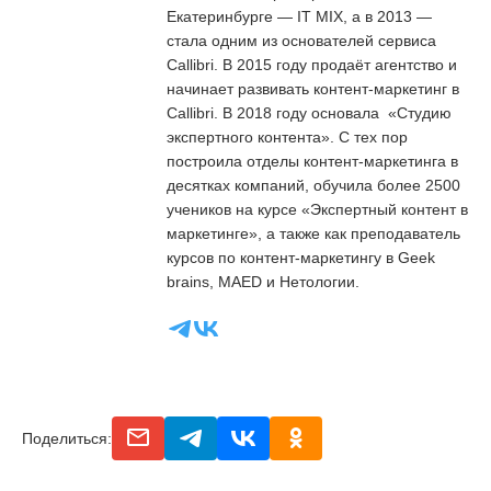
Екатеринбурге — IT MIX, а в 2013 —
стала одним из основателей сервиса
Callibri. В 2015 году продаёт агентство и
начинает развивать контент-маркетинг в
Callibri. В 2018 году основала «Студию
экспертного контента». С тех пор
построила отделы контент-маркетинга в
десятках компаний, обучила более 2500
учеников на курсе «Экспертный контент в
маркетинге», а также как преподаватель
курсов по контент-маркетингу в Geek
brains, MAED и Нетологии.
email
telegram
vk
odnoclassniki
Поделиться: