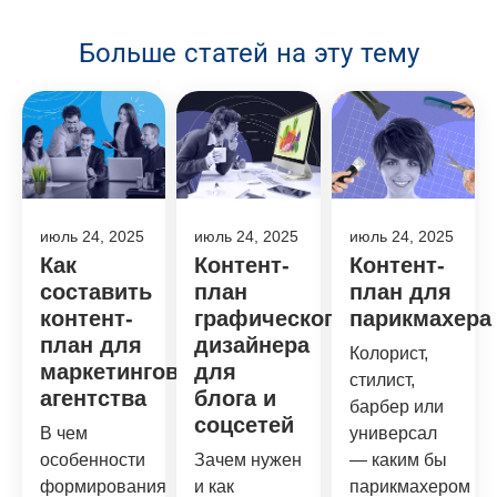
Больше статей на эту тему
июль 24, 2025
июль 24, 2025
июль 24, 2025
Как
Контент-
Контент-
составить
план
план для
контент-
графического
парикмахера
план для
дизайнера
Колорист,
маркетингового
для
стилист,
агентства
блога и
барбер или
соцсетей
В чем
универсал
особенности
Зачем нужен
— каким бы
формирования
и как
парикмахером