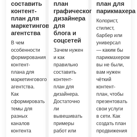
составить
план
план для
контент-
графического
парикмахера
план для
дизайнера
Колорист,
маркетингового
для
стилист,
агентства
блога и
барбер или
соцсетей
В чем
универсал
особенности
Зачем нужен
— каким бы
формирования
и как
парикмахером
контент-
правильно
вы не были,
плана для
составить
вам нужен
маркетингового
контент-
чёткий
агентства.
план для
контент-
Как
дизайнера.
план, чтобы
сформировать
Достаточно
презентовать
темы для
ли
свои услуги
разных
вывешивать
в сети. Как
каналов
примеры
создать план
контента
работ или
продвижения