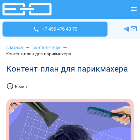
+7 495 476 43 76
Главная
Контент-план
Контент-план для парикмахера
Контент-план для парикмахера
schedule
5 мин