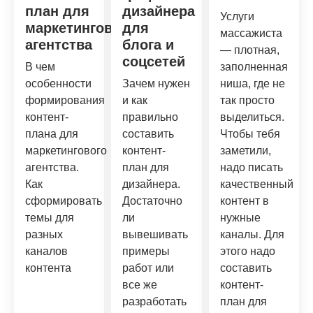
план для
дизайнера
Услуги
маркетингового
для
массажиста
агентства
блога и
— плотная,
соцсетей
В чем
заполненная
особенности
Зачем нужен
ниша, где не
формирования
и как
так просто
контент-
правильно
выделиться.
плана для
составить
Чтобы тебя
маркетингового
контент-
заметили,
агентства.
план для
надо писать
Как
дизайнера.
качественный
сформировать
Достаточно
контент в
темы для
ли
нужные
разных
вывешивать
каналы. Для
каналов
примеры
этого надо
контента
работ или
составить
все же
контент-
разработать
план для