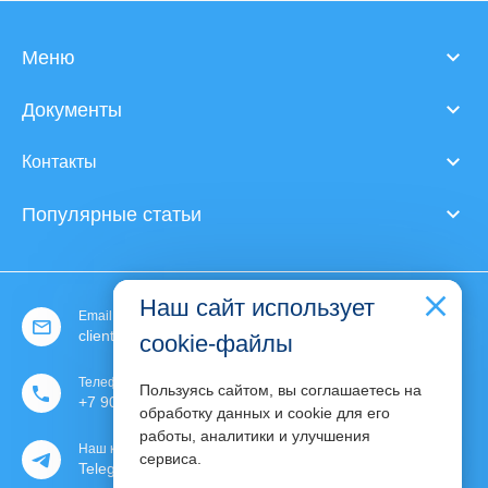
Меню
Документы
Контакты
Популярные статьи
Наш сайт использует
Email:
client@expert-content.ru
cookie-файлы
Телефон:
Пользуясь сайтом, вы соглашаетесь на
+7 903 130 30 76
обработку данных и cookie для его
работы, аналитики и улучшения
Наш канал:
phone
сервиса.
Telegram