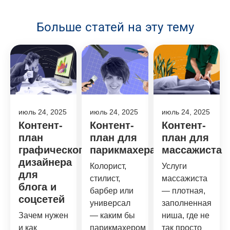
Больше статей на эту тему
июль 24, 2025
июль 24, 2025
июль 24, 2025
Контент-
Контент-
Контент-
план
план для
план для
графического
парикмахера
массажиста
дизайнера
Колорист,
Услуги
для
стилист,
массажиста
блога и
барбер или
— плотная,
соцсетей
универсал
заполненная
Зачем нужен
— каким бы
ниша, где не
и как
парикмахером
так просто