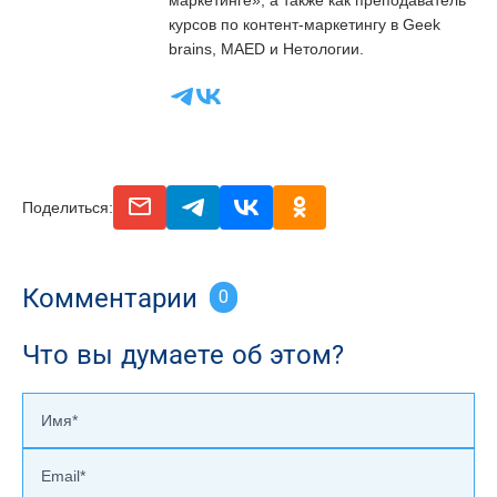
маркетинге», а также как преподаватель
курсов по контент-маркетингу в Geek
brains, MAED и Нетологии.
email
telegram
vk
odnoclassniki
Поделиться:
Комментарии
0
Что вы думаете об этом?