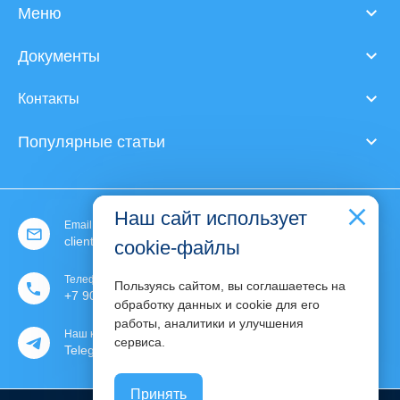
Меню
Документы
Контакты
Популярные статьи
Наш сайт использует
Email:
client@expert-content.ru
cookie-файлы
Телефон:
Пользуясь сайтом, вы соглашаетесь на
+7 903 130 30 76
обработку данных и cookie для его
работы, аналитики и улучшения
Наш канал:
phone
сервиса.
Telegram
Принять