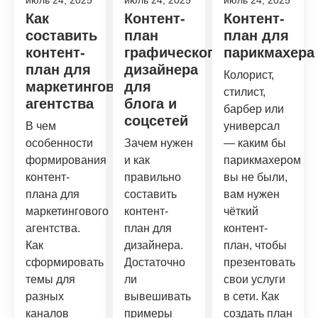
июль 24, 2025
июль 24, 2025
июль 24, 2025
Как
Контент-
Контент-
составить
план
план для
контент-
графического
парикмахера
план для
дизайнера
Колорист,
маркетингового
для
стилист,
агентства
блога и
барбер или
соцсетей
В чем
универсал
особенности
Зачем нужен
— каким бы
формирования
и как
парикмахером
контент-
правильно
вы не были,
плана для
составить
вам нужен
маркетингового
контент-
чёткий
агентства.
план для
контент-
Как
дизайнера.
план, чтобы
сформировать
Достаточно
презентовать
темы для
ли
свои услуги
разных
вывешивать
в сети. Как
каналов
примеры
создать план