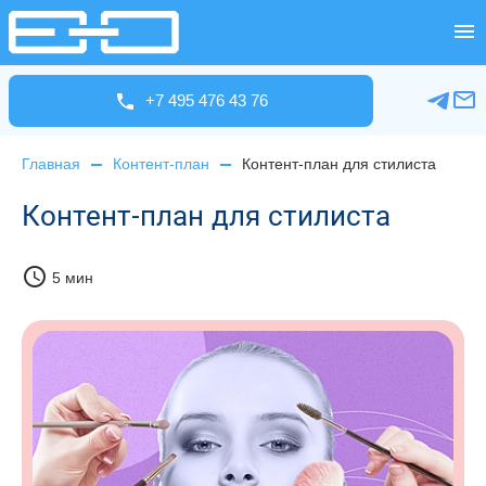
+7 495 476 43 76
Главная
Контент-план
Контент-план для стилиста
Контент-план для стилиста
schedule
5 мин