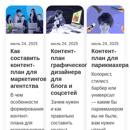
июль 24, 2025
июль 24, 2025
июль 24, 2025
Как
Контент-
Контент-
составить
план
план для
контент-
графического
парикмахера
план для
дизайнера
Колорист,
маркетингового
для
стилист,
агентства
блога и
барбер или
соцсетей
В чем
универсал
особенности
Зачем нужен
— каким бы
формирования
и как
парикмахером
контент-
правильно
вы не были,
плана для
составить
вам нужен
маркетингового
контент-
чёткий