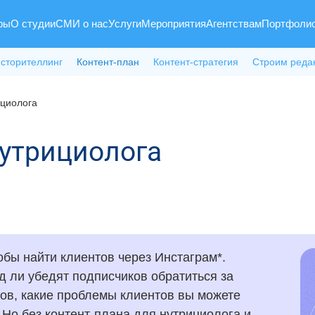
ры
О студии
СМИ о нас
Услуги
Мероприятия
Агентствам
Портфоли
 сторителлинг
Контент-план
Контент-стратегия
Строим реда
ициолога
нутрициолога
обы найти клиентов через Инстаграм*.
д ли убедят подписчиков обратиться за
стов, какие проблемы клиентов вы можете
. Но без контент-плана для нутрициолога и