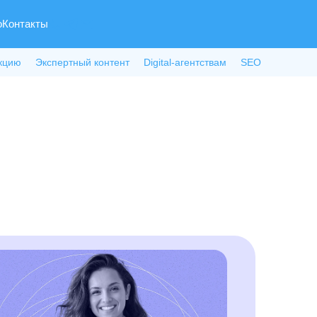
о
Контакты
кцию
Экспертный контент
Digital-агентствам
SEO