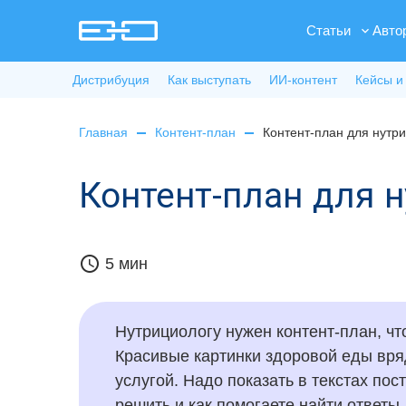
Статьи
Авто
Дистрибуция
Как выступать
ИИ-контент
Кейсы и
Главная
Контент-план
Контент-план для нутр
Контент-план для 
schedule
5 мин
Нутрициологу нужен контент-план, чт
Красивые картинки здоровой еды вря
услугой. Надо показать в текстах по
решить и как помогаете найти ответы