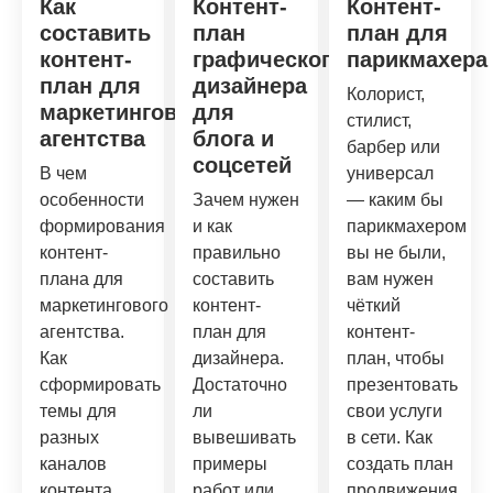
Как
Контент-
Контент-
составить
план
план для
контент-
графического
парикмахера
план для
дизайнера
Колорист,
маркетингового
для
стилист,
агентства
блога и
барбер или
соцсетей
В чем
универсал
особенности
Зачем нужен
— каким бы
формирования
и как
парикмахером
контент-
правильно
вы не были,
плана для
составить
вам нужен
маркетингового
контент-
чёткий
агентства.
план для
контент-
Как
дизайнера.
план, чтобы
сформировать
Достаточно
презентовать
темы для
ли
свои услуги
разных
вывешивать
в сети. Как
каналов
примеры
создать план
контента
работ или
продвижения