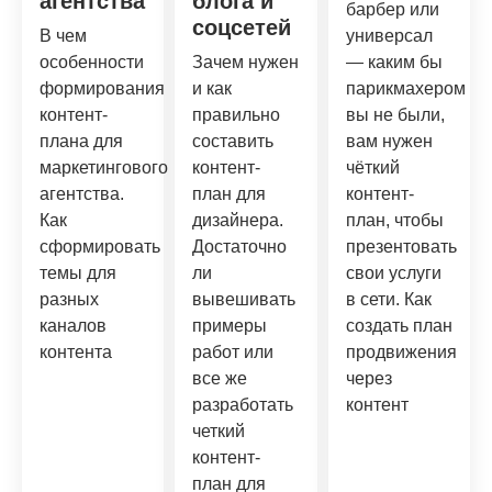
агентства
блога и
барбер или
соцсетей
В чем
универсал
особенности
Зачем нужен
— каким бы
формирования
и как
парикмахером
контент-
правильно
вы не были,
плана для
составить
вам нужен
маркетингового
контент-
чёткий
агентства.
план для
контент-
Как
дизайнера.
план, чтобы
сформировать
Достаточно
презентовать
темы для
ли
свои услуги
разных
вывешивать
в сети. Как
каналов
примеры
создать план
контента
работ или
продвижения
все же
через
разработать
контент
четкий
контент-
план для