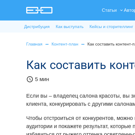
Статьи
Авто
Дистрибуция
Как выступать
Кейсы и сторителлинг
Главная
Контент-план
Как составить контент-
Как составить кон
schedule
5 мин
Если вы – владелец салона красоты, вы зн
клиента, конкурировать с другими салона
Чтобы отстроиться от конкурентов, можно
аудитории и покажете результат, которые 
избавиться от рыжего оттенка осветленных