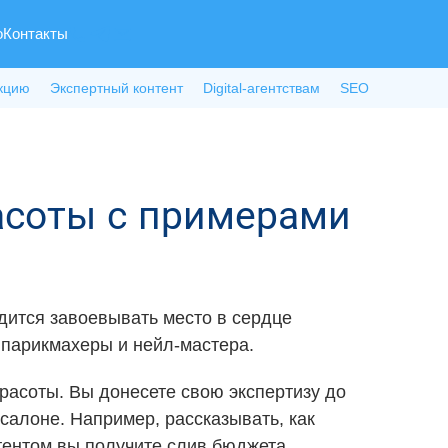
о
Контакты
кцию
Экспертный контент
Digital-агентствам
SEO
расоты с примерами
одится завоевывать место в сердце
 парикмахеры и нейл-мастера.
красоты. Вы донесете свою экспертизу до
 салоне. Например, рассказывать, как
нтентом вы получите слив бюджета.