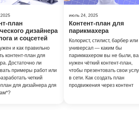
 2025
июль 24, 2025
нт-план
Контент-план для
ческого дизайнера
парикмахера
лога и соцсетей
Колорист, стилист, барбер или
ужен и как правильно
универсал — каким бы
ть контент-план для
парикмахером вы не были, в
ра. Достаточно ли
нужен чёткий контент-план,
ать примеры работ или
чтобы презентовать свои услу
разработать четкий
в сети. Как создать план
-план для дизайнера для
продвижения через контент
ам*?