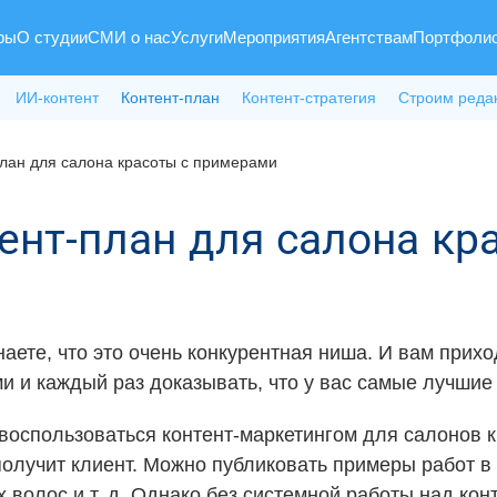
ры
О студии
СМИ о нас
Услуги
Мероприятия
Агентствам
Портфоли
ИИ-контент
Контент-план
Контент-стратегия
Строим реда
план для салона красоты с примерами
тент-план для салона к
аете, что это очень конкурентная ниша. И вам прих
ми и каждый раз доказывать, что у вас самые лучшие
 воспользоваться контент-маркетингом для салонов 
получит клиент. Можно публиковать примеры работ в
 волос и т. д. Однако без системной работы над ко