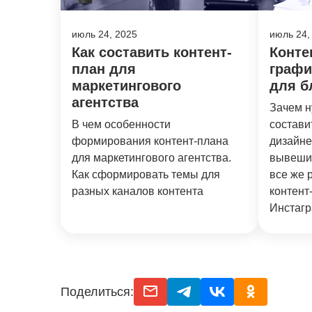
июль 24, 2025
июль 24,
Как составить контент-
Конте
план для
графи
маркетингового
для б
агентства
Зачем н
В чем особенности
состави
формирования контент-плана
дизайне
для маркетингового агентства.
вывешив
Как сформировать темы для
все же 
разных каналов контента
контент
Инстагр
email
telegram
vk
odnoclassniki
Поделиться: