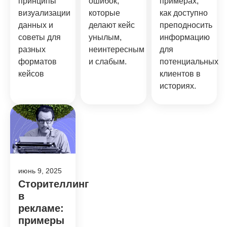
принципы
ошибок,
примерах,
визуализации
которые
как доступно
данных и
делают кейс
преподносить
советы для
унылым,
информацию
разных
неинтересным
для
форматов
и слабым.
потенциальных
кейсов
клиентов в
историях.
июнь 9, 2025
Сторителлинг
в
рекламе:
примеры