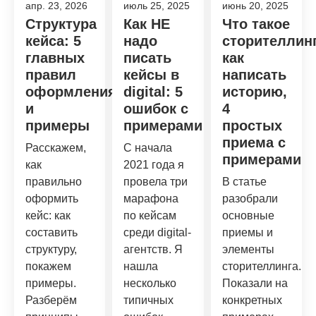
апр. 23, 2026
июль 25, 2025
июнь 20, 2025
Структура
Как НЕ
Что такое
кейса: 5
надо
сторителлинг
главных
писать
как
правил
кейсы в
написать
оформления
digital: 5
историю,
и
ошибок с
4
примеры
примерами
простых
приема с
Расскажем,
С начала
примерами
как
2021 года я
правильно
провела три
В статье
оформить
марафона
разобрали
кейс: как
по кейсам
основные
составить
среди digital-
приемы и
структуру,
агентств. Я
элементы
покажем
нашла
сторителлинга.
примеры.
несколько
Показали на
Разберём
типичных
конкретных