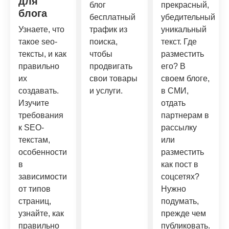
для
блог
прекрасный,
блога
бесплатный
убедительный
Узнаете, что
трафик из
уникальный
такое seo-
поиска,
текст. Где
тексты, и как
чтобы
разместить
правильно
продвигать
его? В
их
свои товары
своем блоге,
создавать.
и услуги.
в СМИ,
Изучите
отдать
требования
партнерам в
к SEO-
рассылку
текстам,
или
особенности
разместить
в
как пост в
зависимости
соцсетях?
от типов
Нужно
страниц,
подумать,
узнайте, как
прежде чем
правильно
публиковать.