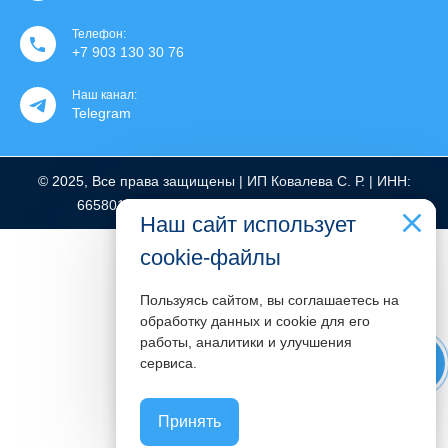
Телефон:
+7 903 130 30 76
Наш канал:
Telegram
© 2025, Все права защищены | ИП Ковалева С. Р. | ИНН:
665801776712 | ОГРНИП: 319665800022369
Наш сайт использует
cookie-файлы
Пользуясь сайтом, вы соглашаетесь на
обработку данных и cookie для его
работы, аналитики и улучшения
phone
сервиса.
Принять