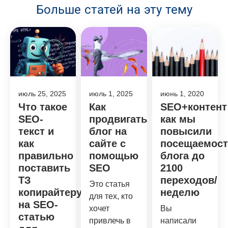
Больше статей на эту тему
июль 25, 2025
июль 1, 2025
июнь 1, 2020
Что такое
Как
SEO+контент
SEO-
продвигать
как мы
текст и
блог на
повысили
как
сайте с
посещаемост
правильно
помощью
блога до
поставить
SEO
2100
ТЗ
переходов/
Это статья
копирайтеру
неделю
для тех, кто
на SEO-
хочет
Вы
статью
привлечь в
написали