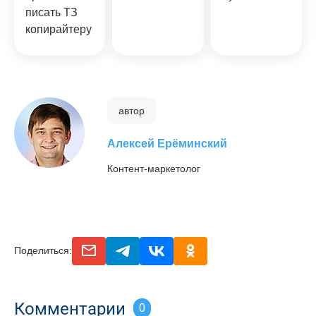
писать ТЗ
копирайтеру
автор
Алексей Ерёминский
Контент-маркетолог
email
telegram
vk
odnoclassniki
Поделиться:
Комментарии
0