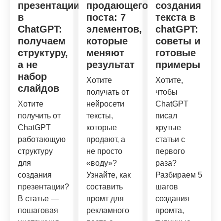
презентации
продающего
создания
в
поста: 7
текста в
ChatGPT:
элементов,
chatGPT:
получаем
которые
советы и
структуру,
меняют
готовые
а не
результат
примеры
набор
Хотите
Хотите,
слайдов
получать от
чтобы
Хотите
нейросети
ChatGPT
получить от
тексты,
писал
ChatGPT
которые
крутые
работающую
продают, а
статьи с
структуру
не просто
первого
для
«воду»?
раза?
создания
Узнайте, как
Разбираем 5
презентации?
составить
шагов
В статье —
промт для
создания
пошаговая
рекламного
промта,