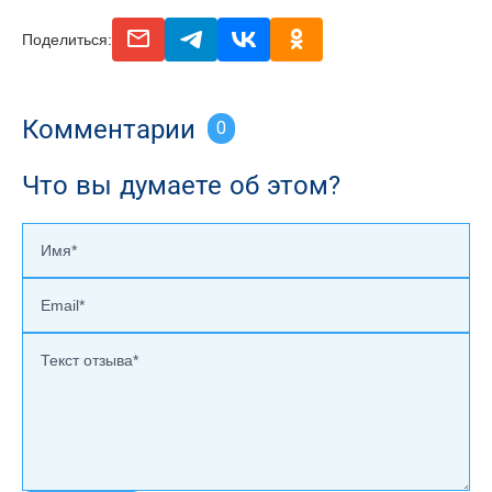
email
telegram
vk
odnoclassniki
Поделиться:
Комментарии
0
Что вы думаете об этом?