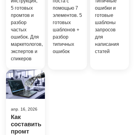
инструкция,
поста с
типичные
5 готовых
помощью 7
ошибки и
промтов и
элементов. 5
готовые
разбор
готовых
шаблоны
частых
шаблонов +
запросов
ошибок. Для
разбор
для
маркетологов,
типичных
написания
экспертов и
ошибок
статей
спикеров
апр. 16, 2026
Как
составить
промт