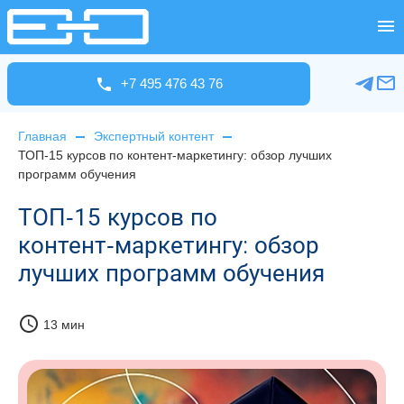
+7 495 476 43 76
Главная
Экспертный контент
ТОП‑15 курсов по контент‑маркетингу: обзор лучших
программ обучения
ТОП‑15 курсов по
контент‑маркетингу: обзор
лучших программ обучения
schedule
13 мин