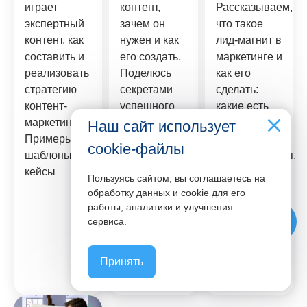
играет
контент,
Рассказываем,
экспертный
зачем он
что такое
контент, как
нужен и как
лид-магнит в
составить и
его создать.
маркетинге и
реализовать
Поделюсь
как его
стратегию
секретами
сделать:
контент-
успешного
какие есть
маркетинга.
контента для
форматы и
Наш сайт использует
Примеры,
разных
варианты
cookie-файлы
шаблоны,
отраслей и
использования.
кейсы
на примерах
Дали
Пользуясь сайтом, вы соглашаетесь на
покажу, как
инструкцию
обработку данных и cookie для его
он работает.
по созданию
работы, аналитики и улучшения
phone
эффективного
сервиса.
лид-магнита,
примеры и
Принять
идеи