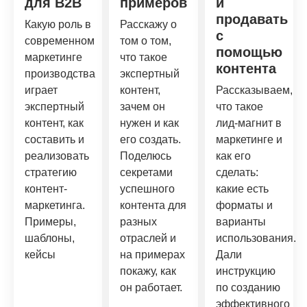
для B2B
примеров
и
продавать
Какую роль в
Расскажу о
с
современном
том о том,
помощью
маркетинге
что такое
контента
производства
экспертный
играет
контент,
Рассказываем,
экспертный
зачем он
что такое
контент, как
нужен и как
лид-магнит в
составить и
его создать.
маркетинге и
реализовать
Поделюсь
как его
стратегию
секретами
сделать:
контент-
успешного
какие есть
маркетинга.
контента для
форматы и
Примеры,
разных
варианты
шаблоны,
отраслей и
использования.
кейсы
на примерах
Дали
покажу, как
инструкцию
он работает.
по созданию
эффективного