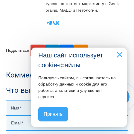
курсов по контент-маркетингу в Geek
brains, MAED и Нетологии.
email
telegram
vk
odnoclassniki
Поделиться:
Наш сайт использует
cookie-файлы
Комментарии
0
Пользуясь сайтом, вы соглашаетесь на
обработку данных и cookie для его
Что вы думаете об этом?
работы, аналитики и улучшения
phone
сервиса.
Принять