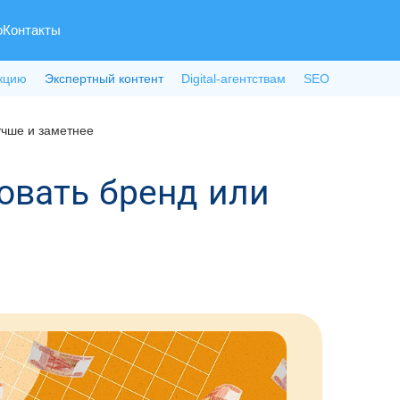
о
Контакты
кцию
Экспертный контент
Digital-агентствам
SEO
учше и заметнее
овать бренд или