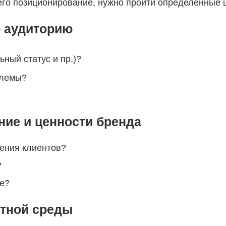
его позиционирование, нужно пройти определенные ш
ю аудиторию
ьный статус и пр.)?
блемы?
ние и ценности бренда
рения клиентов?
?
те?
нтной среды