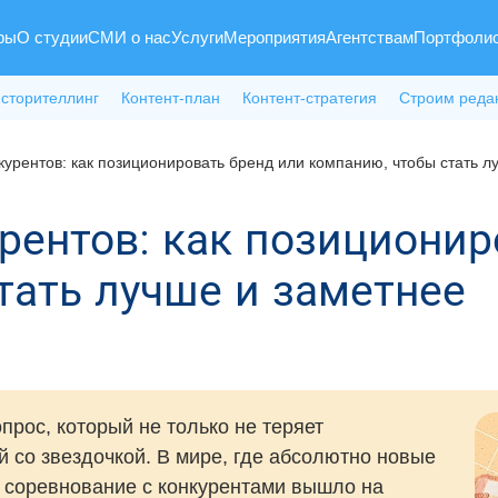
ры
О студии
СМИ о нас
Услуги
Мероприятия
Агентствам
Портфоли
 сторителлинг
Контент-план
Контент-стратегия
Строим реда
курентов: как позиционировать бренд или компанию, чтобы стать л
урентов: как позиционир
тать лучше и заметнее
прос, который не только не теряет
й со звездочкой. В мире, где абсолютно новые
, соревнование с конкурентами вышло на