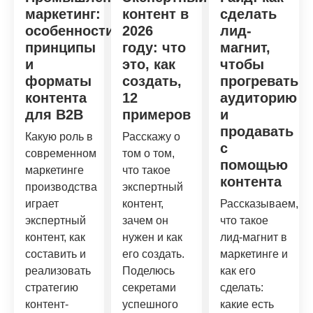
маркетинг:
контент в
сделать
особенности,
2026
лид-
принципы
году: что
магнит,
и
это, как
чтобы
форматы
создать,
прогревать
контента
12
аудиторию
для B2B
примеров
и
продавать
Какую роль в
Расскажу о
с
современном
том о том,
помощью
маркетинге
что такое
контента
производства
экспертный
играет
контент,
Рассказываем,
экспертный
зачем он
что такое
контент, как
нужен и как
лид-магнит в
составить и
его создать.
маркетинге и
реализовать
Поделюсь
как его
стратегию
секретами
сделать:
контент-
успешного
какие есть