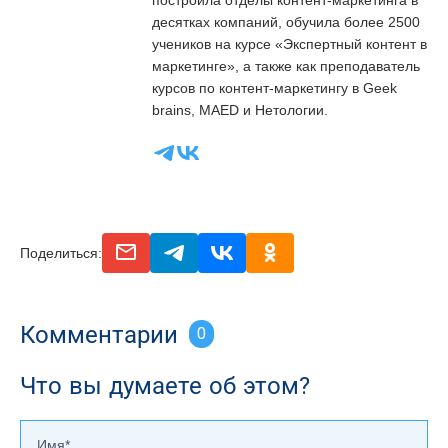
построила отделы контент-маркетинга в
десятках компаний, обучила более 2500
учеников на курсе «Экспертный контент в
маркетинге», а также как преподаватель
курсов по контент-маркетингу в Geek
brains, MAED и Нетологии.
email
telegram
vk
odnoclassniki
Поделиться:
Комментарии
0
Что вы думаете об этом?