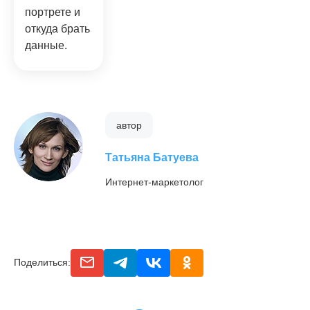
портрете и
откуда брать
данные.
автор
Татьяна Батуева
Интернет-маркетолог
email
telegram
vk
odnoclassniki
Поделиться: