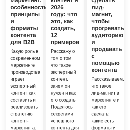
маркетинг:
контент в
сделать
особенности,
2026
лид-
принципы
году: что
магнит,
и
это, как
чтобы
форматы
создать,
прогревать
контента
12
аудиторию
для B2B
примеров
и
продавать
Какую роль в
Расскажу о
с
современном
том о том,
помощью
маркетинге
что такое
контента
производства
экспертный
играет
контент,
Рассказываем,
экспертный
зачем он
что такое
контент, как
нужен и как
лид-магнит в
составить и
его создать.
маркетинге и
реализовать
Поделюсь
как его
стратегию
секретами
сделать:
контент-
успешного
какие есть
маркетинга.
контента для
форматы и