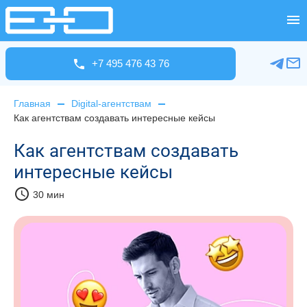
+7 495 476 43 76
Главная
Digital-агентствам
Как агентствам создавать интересные кейсы
Как агентствам создавать
интересные кейсы
schedule
30 мин