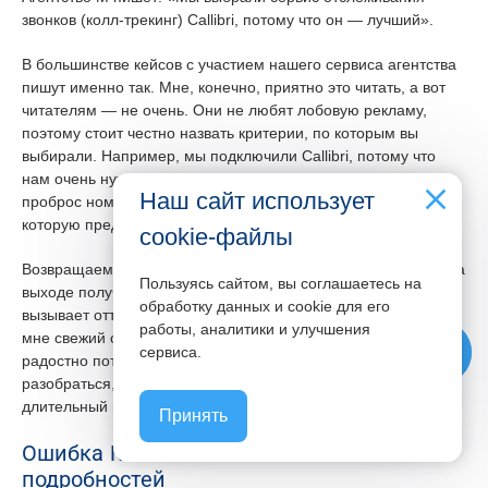
звонков (колл-трекинг) Callibri, потому что он — лучший».
В большинстве кейсов с участием нашего сервиса агентства
пишут именно так. Мне, конечно, приятно это читать, а вот
читателям — не очень. Они не любят лобовую рекламу,
поэтому стоит честно назвать критерии, по которым вы
выбирали. Например, мы подключили Callibri, потому что
нам очень нужны были подменные номера 8800 или
Наш сайт использует
проброс номера, или сложная региональная подмена,
которую предложили только здесь.
cookie-файлы
Возвращаем эту причинно-следственную связь на место и на
Пользуясь сайтом, вы соглашаетесь на
выходе получаем нативный формат рекламы, которая не
обработку данных и cookie для его
вызывает отторжение. Знакомый из агентства отправляет
работы, аналитики и улучшения
мне свежий опубликованный кейс, я читаю заголовок и
phone
сервиса.
радостно потираю руки: «Ага, похоже, кто-то наконец решил
разобраться, действительно ли в недвижимости такой
длительный цикл принятия решения, как принято считать».
Принять
Ошибка №5. Слишком много
подробностей