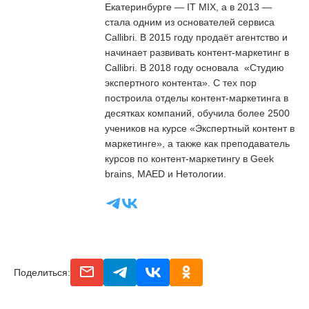
Екатеринбурге — IT MIX, а в 2013 —
стала одним из основателей сервиса
Callibri. В 2015 году продаёт агентство и
начинает развивать контент-маркетинг в
Callibri. В 2018 году основала «Студию
экспертного контента». С тех пор
построила отделы контент-маркетинга в
десятках компаний, обучила более 2500
учеников на курсе «Экспертный контент в
маркетинге», а также как преподаватель
курсов по контент-маркетингу в Geek
brains, MAED и Нетологии.
email
telegram
vk
odnoclassniki
Поделиться: