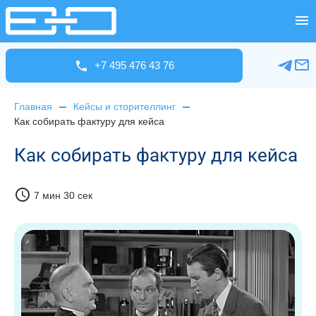
+7 495 476 43 76
Главная
Кейсы и сторителлинг
Как собирать фактуру для кейса
Как собирать фактуру для кейса
schedule
7 мин 30 сек