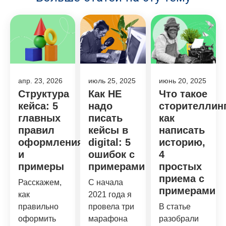
апр. 23, 2026
июль 25, 2025
июнь 20, 2025
Структура
Как НЕ
Что такое
кейса: 5
надо
сторителлинг
главных
писать
как
правил
кейсы в
написать
оформления
digital: 5
историю,
и
ошибок с
4
примеры
примерами
простых
приема с
Расскажем,
С начала
примерами
как
2021 года я
правильно
провела три
В статье
оформить
марафона
разобрали