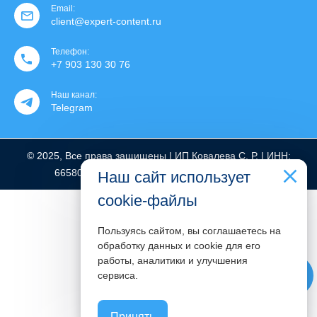
Email:
client@expert-content.ru
Телефон:
+7 903 130 30 76
Наш канал:
Telegram
© 2025, Все права защищены | ИП Ковалева С. Р. | ИНН:
665801776712 | ОГРНИП: 319665800022369
Наш сайт использует
cookie-файлы
Пользуясь сайтом, вы соглашаетесь на
обработку данных и cookie для его
работы, аналитики и улучшения
phone
сервиса.
Принять