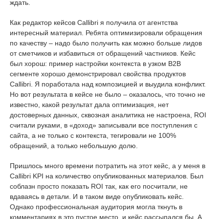
ждать.
Как редактор кейсов Callibri я получила от агентства
интересный материал. Ребята оптимизировали обращения
по качеству – надо было получить как можно больше лидов
от сметчиков и избавиться от обращений частников. Кейс
был хорош: пример настройки контекста в узком В2В
сегменте хорошо демонстрировал свойства продуктов
Callibri. Я поработала над композицией и выудила конфликт.
Но вот результата в кейсе не было – оказалось, что точно не
известно, какой результат дала оптимизация, нет
достоверных данных, сквозная аналитика не настроена, ROI
считали руками, в «доход» записывали все поступления с
сайта, а не только с контекста, тегировали не 100%
обращений, а только небольшую долю.
Пришлось много времени потратить на этот кейс, а у меня в
Callibri KPI на количество опубликованных материалов. Был
соблазн просто показать ROI так, как его посчитали, не
вдаваясь в детали. И в таком виде опубликовать кейс.
Однако профессиональная аудитория могла ткнуть в
комментариях в это пустое место, и кейс рассыпался бы. А