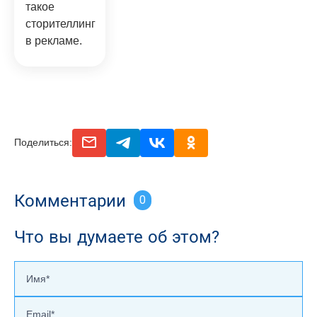
такое
сторителлинг
в рекламе.
email
telegram
vk
odnoclassniki
Поделиться:
Комментарии
0
Что вы думаете об этом?