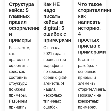
Структура
Как НЕ
Что такое
кейса: 5
надо
сторителлинг
главных
писать
как
правил
кейсы в
написать
оформления
digital: 5
историю,
и
ошибок с
4
примеры
примерами
простых
приема с
Расскажем,
С начала
примерами
как
2021 года я
правильно
провела три
В статье
оформить
марафона
разобрали
кейс: как
по кейсам
основные
составить
среди digital-
приемы и
структуру,
агентств. Я
элементы
покажем
нашла
сторителлинга.
примеры.
несколько
Показали на
Разберём
типичных
конкретных
принципы
ошибок,
примерах,