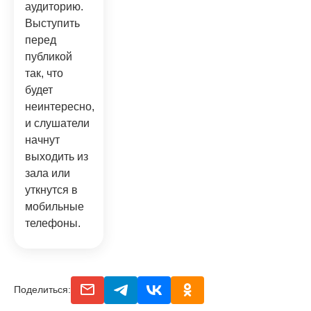
аудиторию.
Выступить
перед
публикой
так, что
будет
неинтересно,
и слушатели
начнут
выходить из
зала или
уткнутся в
мобильные
телефоны.
email
telegram
vk
odnoclassniki
Поделиться: