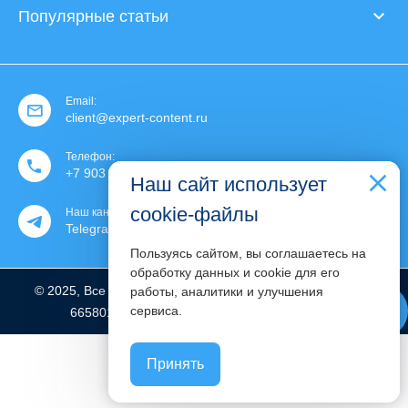
Популярные статьи
Email:
client@expert-content.ru
Телефон:
+7 903 130 30 76
Наш сайт использует
cookie-файлы
Наш канал:
Telegram
Пользуясь сайтом, вы соглашаетесь на
обработку данных и cookie для его
© 2025, Все права защищены | ИП Ковалева С. Р. | ИНН:
работы, аналитики и улучшения
phone
сервиса.
665801776712 | ОГРНИП: 319665800022369
Принять