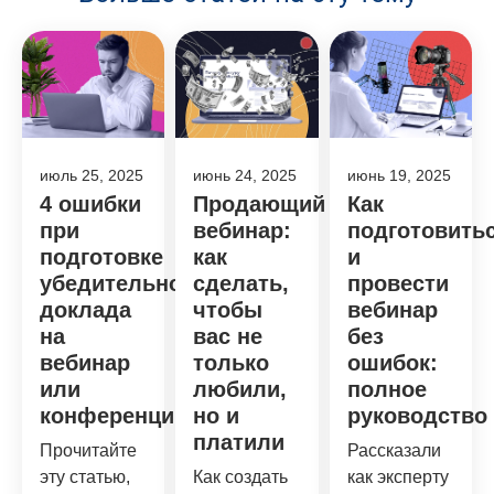
июль 25, 2025
июнь 24, 2025
июнь 19, 2025
4 ошибки
Продающий
Как
при
вебинар:
подготовить
подготовке
как
и
убедительного
сделать,
провести
доклада
чтобы
вебинар
на
вас не
без
вебинар
только
ошибок:
или
любили,
полное
конференцию
но и
руководство
платили
Прочитайте
Рассказали
эту статью,
Как создать
как эксперту